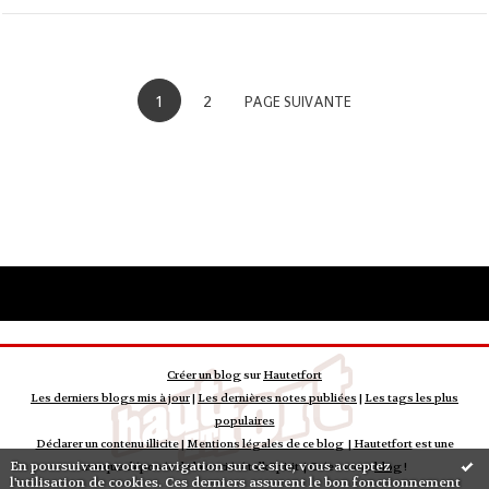
1
2
PAGE SUIVANTE
Créer un blog
sur
Hautetfort
Les derniers blogs mis à jour
|
Les dernières notes publiées
|
Les tags les plus
populaires
Déclarer un contenu illicite
|
Mentions légales de ce blog
|
Hautetfort
est une
En poursuivant votre navigation sur ce site, vous acceptez
marque déposée de la société talkSpirit | Créez votre
blog
!
l'utilisation de cookies. Ces derniers assurent le bon fonctionnement